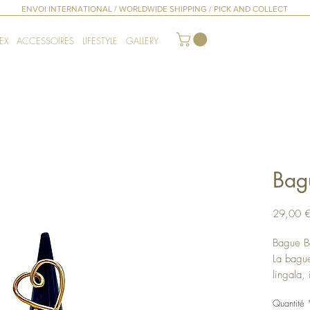
ENVOI INTERNATIONAL / WORLDWIDE SHIPPING / PICK AND COLLECT
EX
ACCESSOIRES
LIFESTYLE
GALLERY
Bag
29,00 
Bague B
La bague
lingala,
sentimen
Quantité
l’endroit