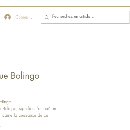
Connexion
ue Bolingo
Prix
€
olingo
 Bolingo, signifiant "amour" en
 incarne la puissance de ce
t universel. Ses deux cœurs, l’un à
*
 et l’autre inversé, symbolisent l’union