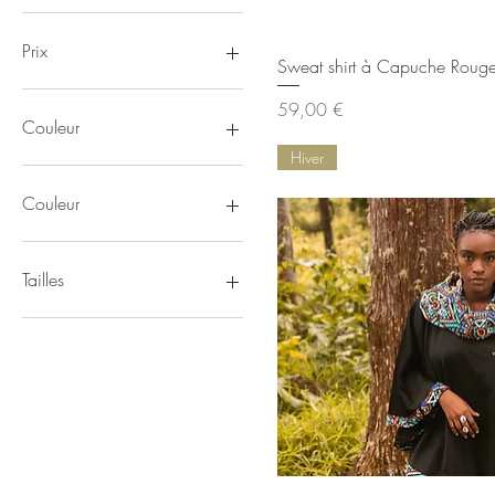
Prix
Aperçu rap
Sweat shirt à Capuche Roug
Prix
59,00 €
5 €
119 €
Couleur
Hiver
Couleur
Noir, vert, jaune
Rouge, blanc, noir
Tailles
l
L
l/xl
M
m
S
s