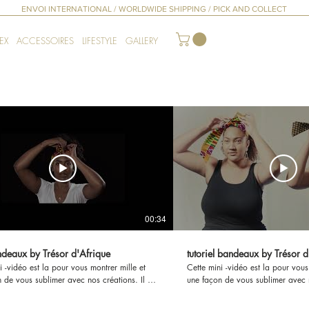
ENVOI INTERNATIONAL / WORLDWIDE SHIPPING / PICK AND COLLECT
EX
ACCESSOIRES
LIFESTYLE
GALLERY
00:34
ndeaux by Trésor d'Afrique
tutoriel bandeaux by Trésor d
i -vidéo est la pour vous montrer mille et
Cette mini -vidéo est la pour vous montrer mille et
 de vous sublimer avec nos créations. Il y
une façon de vous sublimer avec n
e femmes que de façon de mettre des
autant de femmes que de façon d
toutes les
bandeaux, c'est une vraie couronne pour toutes les