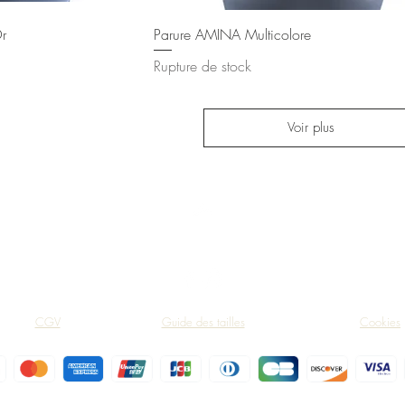
ide
Aperçu rapide
r
Parure AMINA Multicolore
Rupture de stock
Voir plus
Haut de page
CGV
Guide des tailles
Cookies