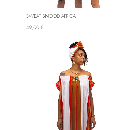
Aperçu rapide
SWEAT SNOOD AFRICA
Prix
49,00 €