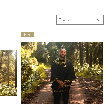
mettra de sublimez
reines que vous êtes. Il vous permettra de sublimez
tre style. Toute
vos tenues et donnez du peps à votre style. Toute
ercie les mannequins
l'équipe de trésor d''Afrique remercie les mannequins
d, Olivia et les
pour leurs participations, KLS prod, Olivia et les
Trier par
 musicales .
artistes pour leurs collaborations musicales .
Hiver