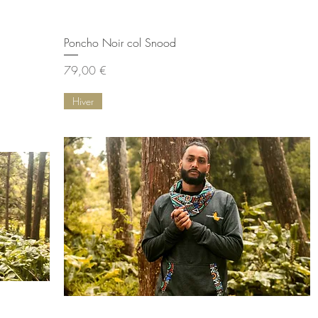
Aperçu rapide
Poncho Noir col Snood
Prix
79,00 €
Hiver