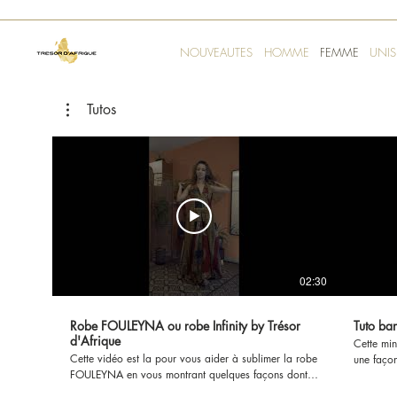
NOUVEAUTES
HOMME
FEMME
UNIS
Tutos
02:30
Robe FOULEYNA ou robe Infinity by Trésor
Tuto ba
d'Afrique
Cette min
Cette vidéo est la pour vous aider à sublimer la robe
une façon
FOULEYNA en vous montrant quelques façons dont
autant d
comment vous pouvez l'attaché.....Laissez vous
bandeaux, c'est une vraie couronne pour 