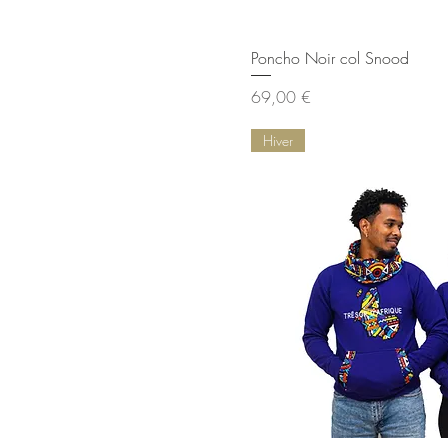
s/m
unique
XL
Aperçu rap
Poncho Noir col Snood
xl
Prix
69,00 €
Xs
xxl
Hiver
XXL