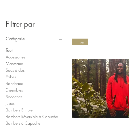
inspirer et laissez votre créativité s'exprimez en
reines qu
réinventant les infinis possibilités à chaque fois que
vos tenue
vous la porterez. Toute l'équipe de Trésor d'Afrique
l'équipe 
remercie Olivia et Annabelle pour la réalisation de la
pour leur
Filtrer par
vidéo et pour vos sourires.
artistes 
Catégorie
Hiver
Tout
Accessoires
Manteaux
Sacs à dos
Robes
Bandeaux
Ensembles
Sacoches
Jupes
Bombers Simple
Bombers Réversible à Capuche
Bombers à Capuche