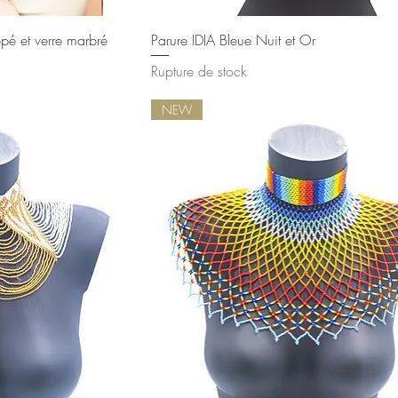
ide
Aperçu rapide
ppé et verre marbré
Parure IDIA Bleue Nuit et Or
Rupture de stock
NEW