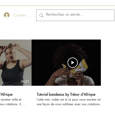
Connexion
00:27
00:24
'Afrique
Tutoriel bandeaux by Trésor d'Afrique
Cette mini -vidéo est la la pour vous montrer mille et
os créations. Il y
une façon de vous sublimer avec nos créations. Il y
e mettre des
autant de femmes que de façon de mettre des
bandeaux, c'est une vraie couronne pour toutes les