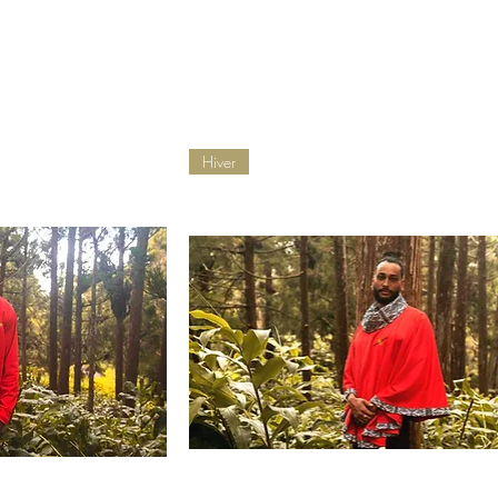
e vous êtes. Il vous permettra de sublimez
reines que vous êtes. Il vous per
s et donnez du peps à votre style. Toute
vos tenues et donnez du peps à vo
de trésor d''Afrique remercie les mannequins
l'équipe de trésor d''Afrique rem
s participations, KLS prod, Olivia et les
pour leurs participations, KLS pro
pour leurs collaborations musicales .
artistes pour leurs collaborations
Hiver