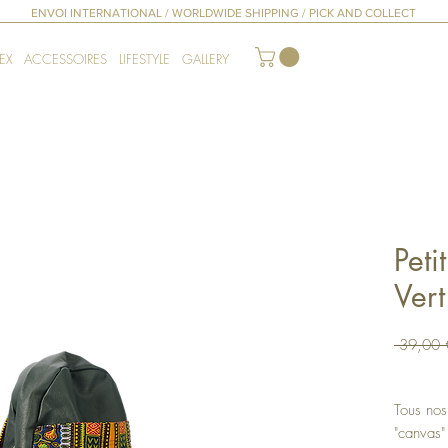
ENVOI INTERNATIONAL / WORLDWIDE SHIPPING / PICK AND COLLECT
EX
ACCESSOIRES
LIFESTYLE
GALLERY
Peti
Ver
 39,00 
Tous nos
"canvas"