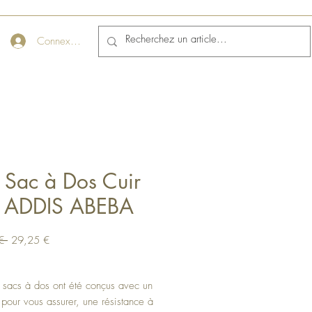
Connexion
t Sac à Dos Cuir
t ADDIS ABEBA
Prix
Prix
€ 
29,25 €
original
promotionnel
 sacs à dos ont été conçus avec un
 pour vous assurer, une résistance à